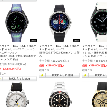
グホイヤー TAG HEUER コネク
タグホイヤー TAG HEUER コネク
タグホイヤー TAG H
ッド キャリバーE5 ニューバラ
テッド キャリバーE5
テッド キャリバーE
スエディション
SBT8010.BT0002 40mm メンズ 新
ィション SBT8A81.E
T8082.EB0394 世界3000本限定
品
メンズ 新品 アウト
0mm メンズ 新品
参考定価:
¥231,000
(税込)
参考定価:
¥368,500
(
考定価:
¥236,500
(税込)
価格:
¥218,000
(税込)
価格:
¥328,000
(税込)
格:
¥228,000
(税込)
在庫 1本
在庫 1本
庫 1本