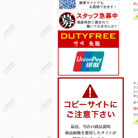
¥5
在
チ
ク
ク/
中
参
価
在