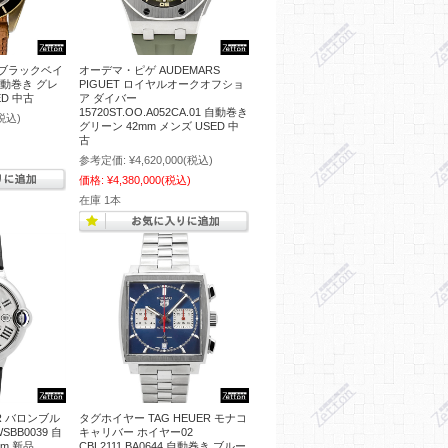
 ブラックベイ
オーデマ・ピゲ AUDEMARS
 自動巻き グレ
PIGUET ロイヤルオークオフショ
ED 中古
ア ダイバー
15720ST.OO.A052CA.01 自動巻き
税込)
グリーン 42mm メンズ USED 中
古
参考定価:
¥4,620,000
(税込)
価格:
¥4,380,000
(税込)
在庫 1本
R バロンブル
タグホイヤー TAG HEUER モナコ
BB0039 自
キャリバー ホイヤー02
m 新品
CBL2111.BA0644 自動巻き ブルー