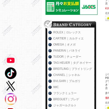
ブラ
古
¥1
在
ROLEX｜ロレックス
CARTIER｜カルティエ
OMEGA｜オメガ
PANERAI｜パネライ
TUDOR｜チューダー
TAG HEUER｜タグ ホイヤー
BREITLING｜ブライトリング
ジ
CHANEL｜シャネル
P
BVLGARI｜ブルガリ
グラ
き 
IWC
古
フランクミュラー
参
価
BREGUET｜ブレゲ
在
ジャガールクルト