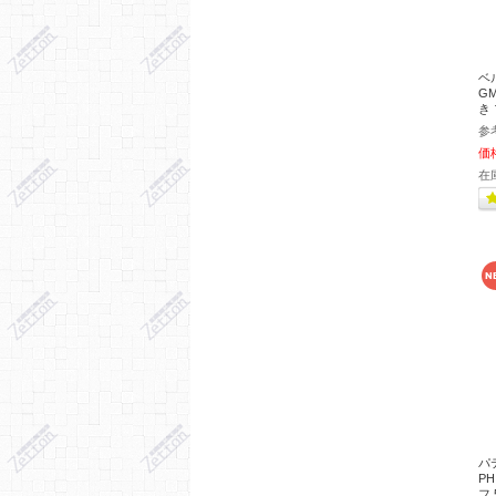
ベル
GM
き
参
価
在
パ
P
フ 