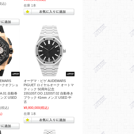
税込)
在庫 1本
EMARS
オーデマ・ピゲ AUDEMARS
オークオフショ
PIGUET ロイヤルオーク オートマ
ティック 50周年記念
CA.01 自動巻
15510ST.OO.1320ST.02 自動巻き
ンズ USED
ブラック 41mm メンズ USED 中
古
(税込)
¥8,800,000
(税込)
込)
在庫 1本