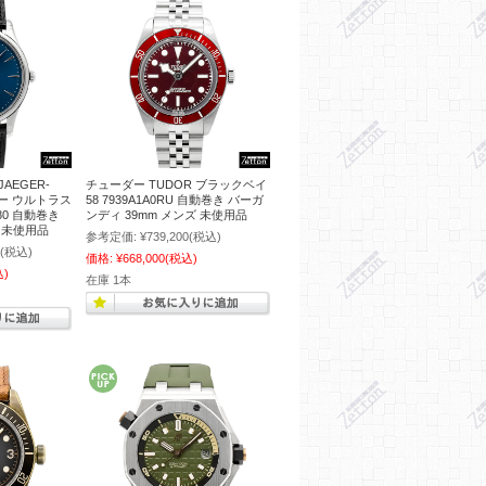
AEGER-
チューダー TUDOR ブラックベイ
ター ウルトラス
58 7939A1A0RU 自動巻き バーガ
80 自動巻き
ンディ 39mm メンズ 未使用品
ズ 未使用品
参考定価:
¥739,200
(税込)
(税込)
価格:
¥668,000
(税込)
込)
在庫 1本