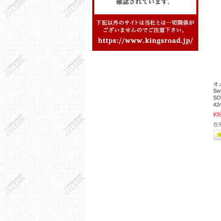
オ
S
S
42
¥3
在