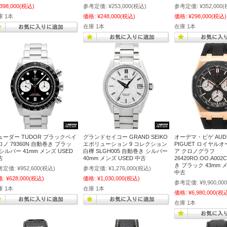
,398,000
(税込)
参考定価:
¥253,000
(税込)
参考定価:
¥352,000
(
庫 1本
価格:
¥248,000
(税込)
価格:
¥298,000
(税込)
在庫 1本
在庫 1本
ューダー TUDOR ブラックベイ
グランドセイコー GRAND SEIKO
オーデマ・ピゲ AUD
ロノ 79360N 自動巻き ブラッ
エボリューション 9 コレクション
PIGUET ロイヤル
シルバー 41mm メンズ USED
白樺 SLGH005 自動巻き シルバー
ア クロノグラフ
古
40mm メンズ USED 中古
26420RO.OO.A002
き ブラック 43mm メ
考定価:
¥952,600
(税込)
参考定価:
¥1,276,000
(税込)
中古
格:
¥628,000
(税込)
価格:
¥1,030,000
(税込)
参考定価:
¥9,900,000
庫 1本
在庫 1本
価格:
¥6,980,000
(税
在庫 1本