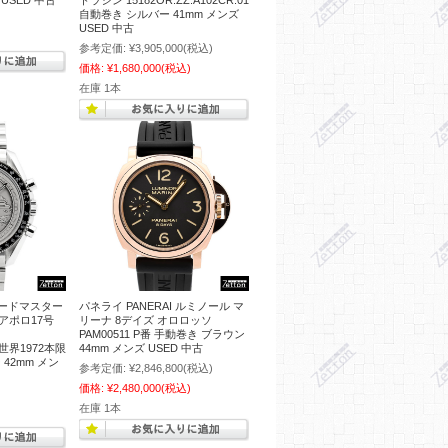
USED 中古
トラシン 15182OR.ZZ.A102CR.01
自動巻き シルバー 41mm メンズ
USED 中古
参考定価:
¥3,905,000
(税込)
価格:
¥1,680,000
(税込)
在庫 1本
ピードマスター
パネライ PANERAI ルミノール マ
アポロ17号
リーナ 8デイズ オロロッソ
PAM00511 P番 手動巻き ブラウン
02 世界1972本限
44mm メンズ USED 中古
42mm メン
参考定価:
¥2,846,800
(税込)
価格:
¥2,480,000
(税込)
在庫 1本