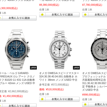
ック 40mm メンズ USED 中
ール 40mm メンズ USED 中古
ラック 40mm メンズ 
¥8,380,000
(税込)
¥7,780,000
(税込)
6,300,000
(税込)
在庫 1本
在庫 1本
庫 1本
ラール・ペルゴ GIRARD-
オメガ OMEGA スピードマスター
オメガ OMEGA ス
ERREGAUX ロレアート クロノ
324.30.38.40.04.001 自動巻き ホ
プロフェッショナル 
フ 81020-11-431-11A 自動巻
ワイト 38mm メンズ USED 中古
月面着陸40周年記念
ブルー 42mm メンズ USED 中
311.30.42.30.99.0
参考定価:
¥572,000
(税込)
定 手動巻き シルバー 
価格:
¥518,000
(税込)
ズ USED 中古
考定価:
¥2,662,000
(税込)
在庫 1本
¥998,000
(税込)
格:
¥1,450,000
(税込)
在庫 1本
庫 1本