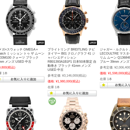
メガ×スウォッチ OMEGA ×
ブライトリング BREITLING ナビ
ジャガー・ルクルト J
watch ミッション トゥ ザ ムーン
タイマー B01 クロノグラフ 41 ジ
LECOULTRE マス
O33M100 クォーツ ブラック
ャパンエディション
リム ムーン Q13684
mm メンズ USED 中古
RB01393A1B1P1 日本50本限定 自
ブルー 39mm メン
動巻き ブラック 41mm メンズ
9,800
(税込)
参考定価:
¥2,006,400
USED 中古
庫 1本
価格:
¥1,598,000
(税
参考定価:
¥3,146,000
(税込)
在庫 1本
価格:
¥1,980,000
(税込)
在庫 1本