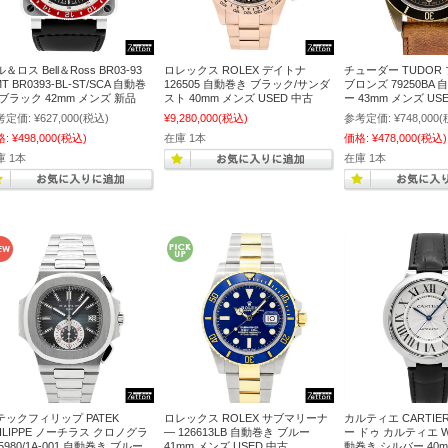
＆ロス Bell＆Ross BR03-93
ロレックス ROLEX デイトナ
チューダー TUDOR
T BR0393-BL-ST/SCA 自動巻
126505 自動巻き ブラック/サンダ
ブロンズ 79250BA
 ブラック 42mm メンズ 新品
スト 40mm メンズ USED 中古
ー 43mm メンズ US
考定価:
¥627,000
(税込)
¥9,280,000
(税込)
参考定価:
¥748,000
(
格:
¥498,000
(税込)
在庫 1本
価格:
¥478,000
(税込)
庫 1本
在庫 1本
テックフィリップ PATEK
ロレックス ROLEX サブマリーナ
カルティエ CARTIE
HILIPPE ノーチラス クロノグラ
― 126613LB 自動巻き ブルー
ー ドゥ カルティエ WS
5980/1A-001 自動巻き ブルー
41mm メンズ USED 中古
動巻き シルバー 40m