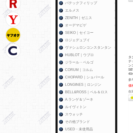
パテックフィリップ
エルメス
ZENITH｜ゼニス
オーデマピゲ
SEIKO｜セイコー
ロジェデュブイ
ヴァシュロンコンスタンタン
HUBLOT｜ウブロ
タ
テ
ジラール・ペルゴ
ン
CORUM｜コルム
SB
4
CHOPARD｜ショパール
参
LONGINES｜ロンジン
価
在
BELL&ROSS｜ベル＆ロス
A.ランゲ＆ゾーネ
ルイヴィトン
スウォッチ
その他ブランド
USED・未使用品