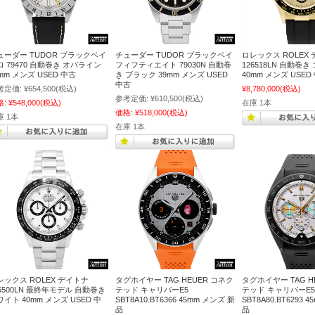
ューダー TUDOR ブラックベイ
チューダー TUDOR ブラックベイ
ロレックス ROLEX
ロ 79470 自動巻き オパライン
フィフティエイト 79030N 自動巻
126518LN 自動巻
mm メンズ USED 中古
き ブラック 39mm メンズ USED
40mm メンズ USED
中古
考定価:
¥654,500
(税込)
¥8,780,000
(税込)
参考定価:
¥610,500
(税込)
格:
¥548,000
(税込)
在庫 1本
価格:
¥518,000
(税込)
庫 1本
在庫 1本
レックス ROLEX デイトナ
タグホイヤー TAG HEUER コネク
タグホイヤー TAG H
16500LN 最終年モデル 自動巻き
テッド キャリバーE5
テッド キャリバーE5
イト 40mm メンズ USED 中
SBT8A10.BT6366 45mm メンズ 新
SBT8A80.BT6293 
品
品