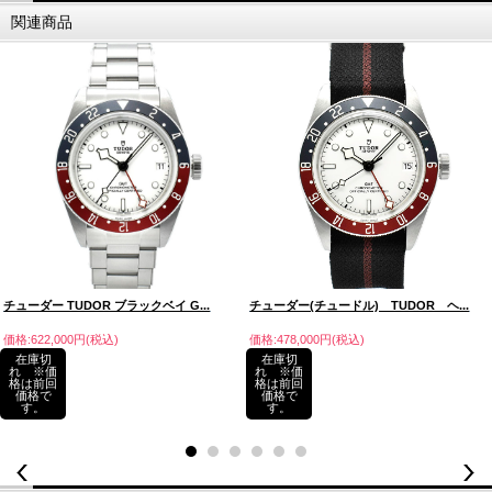
関連商品
チューダー TUDOR ブラックベイ G...
チューダー(チュードル) TUDOR ヘ...
価格:622,000円(税込)
価格:478,000円(税込)
在庫切
在庫切
れ ※価
れ ※価
格は前回
格は前回
価格で
価格で
す。
す。