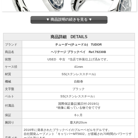
▼ 商品説明の続きを見る ▼
商品詳細 DETAILS
ブランド
チューダー(チュードル) TUDOR
商品名
ヘリテージ ブラックベイ Ref.79230B
状態
USED 中古 *当店で外装仕上げ済みです。
ケース径
41mm
材質
SS(ステンレススチール)
機械
自動巻
文字盤
ブラック
ベルト
SS(ステンレススチール）
国際保証書(記載日付-2019/1)
付属品
*画像に載っている物で全てです
保証
6ヶ月
腕回り
最大約20cm
2016年に発表されたブラックベイのブルーベゼルモデルです。
自社開発ムーブメント「キャリバーMT5602」が搭載され70時間のパワーリザ
店長メモ
ーブを誇ります。