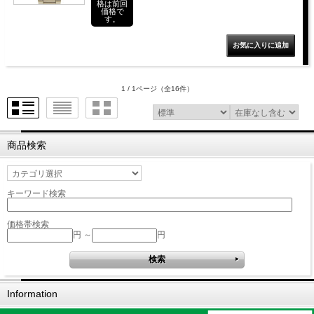
格は前回
価格で
す。
1 / 1ページ
（全16件）
商品検索
キーワード検索
価格帯検索
円 ～
円
Information