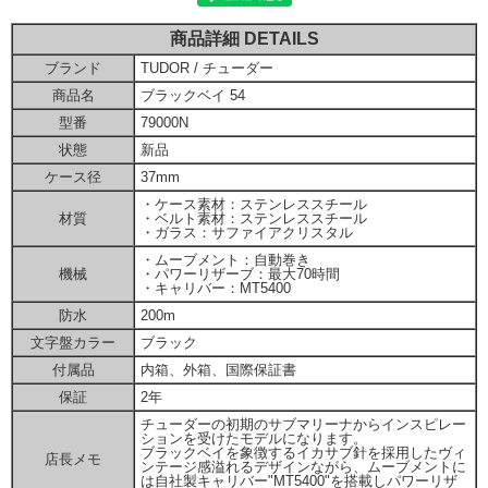
商品詳細 DETAILS
ブランド
TUDOR / チューダー
商品名
ブラックベイ 54
型番
79000N
状態
新品
ケース径
37mm
・ケース素材：ステンレススチール
材質
・ベルト素材：ステンレススチール
・ガラス：サファイアクリスタル
・ムーブメント：自動巻き
機械
・パワーリザーブ：最大70時間
・キャリバー：MT5400
防水
200m
文字盤カラー
ブラック
付属品
内箱、外箱、国際保証書
保証
2年
チューダーの初期のサブマリーナからインスピレー
ションを受けたモデルになります。
ブラックベイを象徴するイカサブ針を採用したヴィ
店長メモ
ンテージ感溢れるデザインながら、ムーブメントに
は自社製キャリバー"MT5400"を搭載しパワーリザ