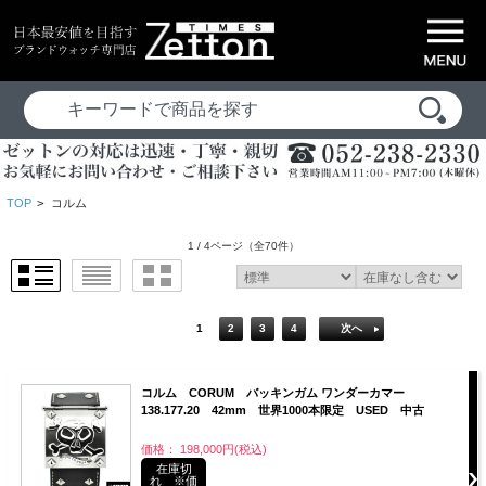
TOP
>
コルム
1 / 4ページ
（全70件）
1
2
3
4
次へ
コルム CORUM バッキンガム ワンダーカマー
138.177.20 42mm 世界1000本限定 USED 中古
価格： 198,000円(税込)
在庫切
れ ※価