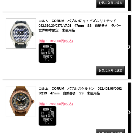
コルム CORUM バブル 47 キュビズム リミテッド
082.310.20/0371 VA01 47mm SS 自動巻き ラバー
世界88本限定 未使用品
価格： 185,000円(税込)
在庫切
れ ※価
格は前回
価格で
す。
コルム CORUM バブル スケルトン 082.401.98/0062
SQ19 47mm 自動巻き SS 未使用品
価格： 298,000円(税込)
在庫切
れ ※価
格は前回
価格で
す。