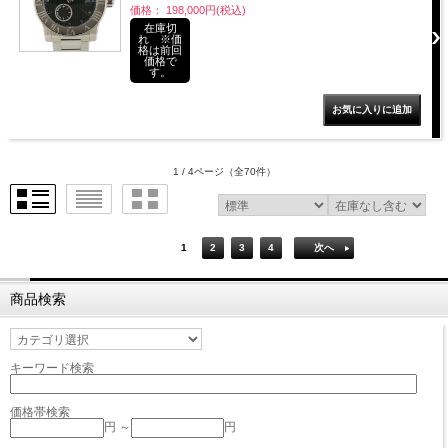
価格： 198,000円(税込)
在庫切
れ ※価
格は前回
価格で
す。
1 / 4ページ
（全70件）
1
2
3
4
次へ
商品検索
キーワード検索
価格帯検索
円 ～
円