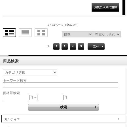
1 / 24ページ
（全472件）
1
2
3
4
5
次へ
商品検索
キーワード検索
価格帯検索
円 ～
円
カルティエ