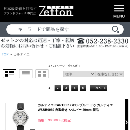
TOP
>
カルティエ
1 / 24ページ
（全472件）
1
2
3
4
5
次へ
カルティエ CARTIER バロンブルー ドゥ カルティエ
WSBB0039 自動巻き シルバー 40mm 新品
価格： 998,000円(税込)