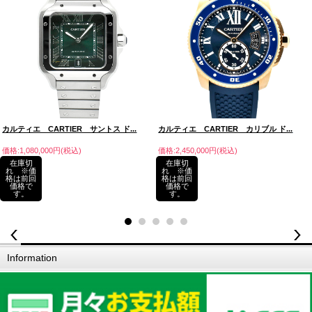
カルティエ CARTIER サントス ド...
カルティエ CARTIER カリブル ド...
価格:1,080,000円(税込)
価格:2,450,000円(税込)
在庫切
在庫切
れ ※価
れ ※価
格は前回
格は前回
価格で
価格で
す。
す。
Information