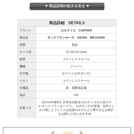
▼ 商品説明の続きを見る ▼
商品詳細 DETAILS
ブランド
カルティエ CARTIER
商品名
タンクフランセーズ SS/SM WE110006
状態
新品
ケース径
25.35×20.3mm
材質
ステンレススチール
機械
クォーツ
文字盤
ホワイト(11Pダイヤ)
ベルト
ステンレススチール
付属品
箱 国際保証書
保証
2年
【2014年新作】日常生活防水/カルティエの人気モデ
ル"タンクフランセーズ"に、11Pダイヤが登場。女性らし
店長メモ
さの増したフェイスは従来のモデルより華やかなお時計
をお探しの方におすすめ。