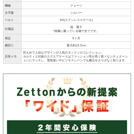
機械
クォーツ
文字盤
シルバー
ベルト
SS(ステンレススチール)
箱 冊子
付属品
*画像に載っている物で全てです。
保証
6ヶ月
腕回り
最大約15.5cm
控えめで上品なデザインが人気のタンクソロコレクション。
店長メモ
カルティエ伝統のスクエアケースはファッション性が高く様々なシチュエーシ
ョンにマッチし、普段使いやビジネスシーンでも腕元をさりげなく彩ります。