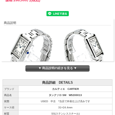
商品説明
▼ 商品説明の続きを見る ▼
商品詳細 DETAILS
ブランド
カルティエ CARTIER
商品名
タンクソロ SM W5200013
状態
USED 中古 *当店で外装仕上げ済みです
ケース径
31×24.4mm
材質
SS(ステンレススチール)