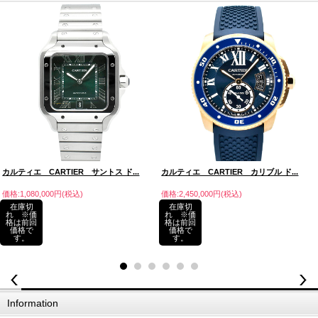
カルティエ CARTIER サントス ド...
カルティエ CARTIER カリブル ド...
価格:1,080,000円(税込)
価格:2,450,000円(税込)
在庫切
在庫切
れ ※価
れ ※価
格は前回
格は前回
価格で
価格で
す。
す。
Information