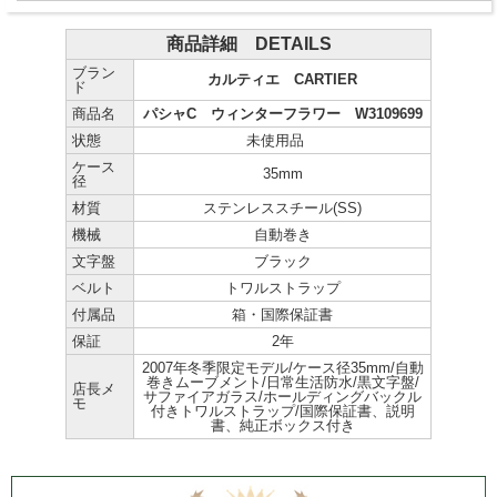
商品詳細 DETAILS
ブラン
カルティエ CARTIER
ド
商品名
パシャC ウィンターフラワー W3109699
状態
未使用品
ケース
35mm
径
材質
ステンレススチール(SS)
機械
自動巻き
文字盤
ブラック
ベルト
トワルストラップ
付属品
箱・国際保証書
保証
2年
2007年冬季限定モデル/ケース径35mm/自動
巻きムーブメント/日常生活防水/黒文字盤/
店長メ
サファイアガラス/ホールディングバックル
モ
付きトワルストラップ/国際保証書、説明
書、純正ボックス付き