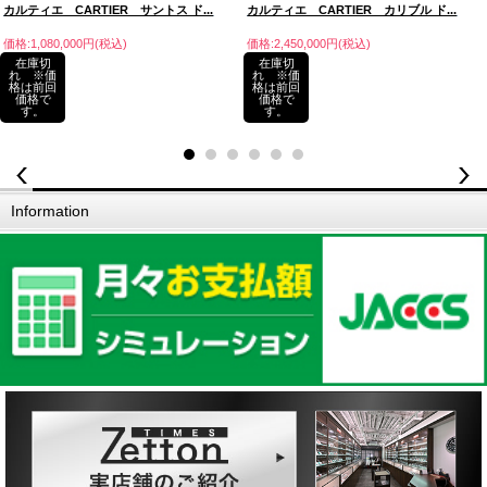
カルティエ CARTIER サントス ド...
カルティエ CARTIER カリブル ド...
価格:1,080,000円(税込)
価格:2,450,000円(税込)
在庫切
在庫切
れ ※価
れ ※価
格は前回
格は前回
価格で
価格で
す。
す。
Information