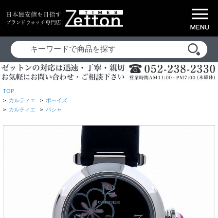
TOP
>
カルティエ
>
ボーイズ
>
カルティエ
>
パシャ