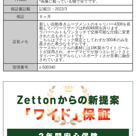
*画像に載っている物で全てです。
保証書記載
記載日：2022/3
保証
６ヶ月
新しい自動巻きムーブメントのキャリバー4308を搭
載してパワーリザーブは約60時間を誇ります。
ラバーベルトもワンタッチで交換可能な仕様に変更
された点もポイントです。
こちらはブティック限定としてわずか300本のみ生
店長メモ
産された希少なモデルです。
ケースやバックルの素材には18K製ホワイトゴール
ドが採用され、オーデマピゲが放つエレガントさと
ダイバーズモデルらしいスポーティさが見事に融合
されています。
管理番号
z-500340