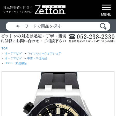
TOP
>
オーデマピゲ
>
ロイヤルオークオフショア
>
オーデマピゲ
>
中古・未使用品
>
USED・未使用品