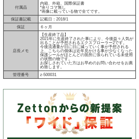
内箱、外箱、国際保証書
付属品
*余りコマ無し
*画像に載っている物で全てです。
保証書記載
記載日：2018/1
保証
６ヶ月
【生産終了品】
2021年に生産終了された事により、今後益々人気が
出ることが予想されるエクスプローラー2です。
今後流通量が日に日に減っていく事が予想される
店長メモ
上、こちらの個体は近年見かける事が少なくなった
保護シールがほとんどの箇所に張られている未使用
の状態の物です。
お探しされていた方はお早めのお問い合わせをお薦
め致します。
管理番号
z-500031