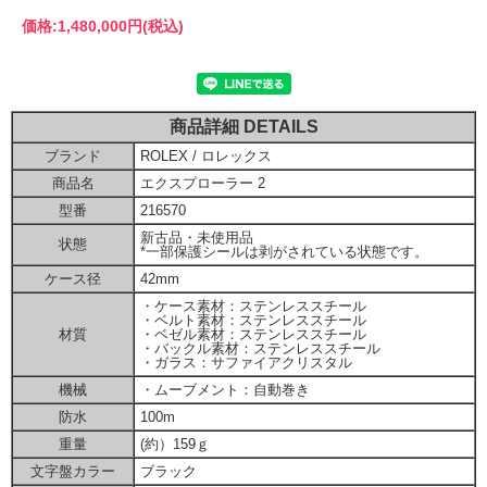
価格:
1,480,000円
(税込)
商品詳細 DETAILS
ブランド
ROLEX / ロレックス
商品名
エクスプローラー 2
型番
216570
新古品・未使用品
状態
*一部保護シールは剥がされている状態です。
ケース径
42mm
・ケース素材：ステンレススチール
・ベルト素材：ステンレススチール
材質
・ベゼル素材：ステンレススチール
・バックル素材：ステンレススチール
・ガラス：サファイアクリスタル
機械
・ムーブメント：自動巻き
防水
100m
重量
(約）159ｇ
文字盤カラー
ブラック