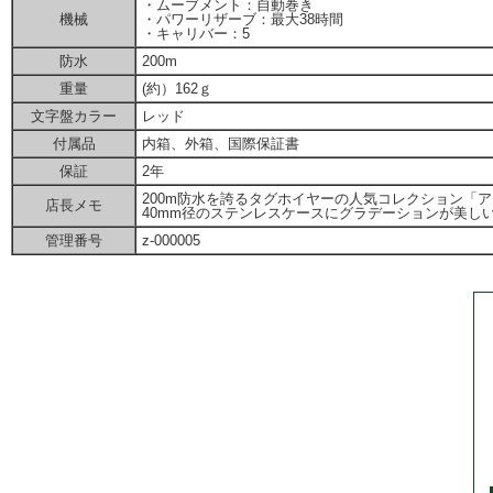
・ムーブメント：自動巻き
機械
・パワーリザーブ：最大38時間
・キャリバー：5
防水
200m
重量
(約）162ｇ
文字盤カラー
レッド
付属品
内箱、外箱、国際保証書
保証
2年
200m防水を誇るタグホイヤーの人気コレクション「
店長メモ
40mm径のステンレスケースにグラデーションが美し
管理番号
z-000005