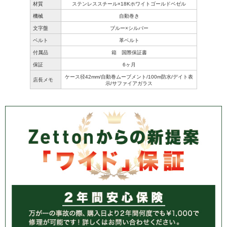
材質
ステンレススチール×18Kホワイトゴールドベゼル
機械
自動巻き
文字盤
ブルー×シルバー
ベルト
革ベルト
付属品
箱 国際保証書
保証
6ヶ月
ケース径42mm/自動巻ムーブメント/100m防水/デイト表
店長メモ
示/サファイアガラス