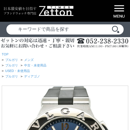
TOP
>
ブルガリ
>
メンズ
>
ブルガリ
>
中古・未使用品
>
USED・未使用品
>
ブルガリ
>
ディアゴノ