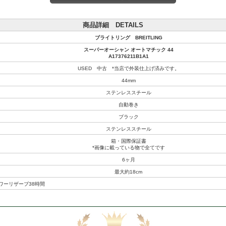
商品詳細 DETAILS
ブライトリング BREITLING
スーパーオーシャン オートマチック 44
A17376211B1A1
USED 中古 *当店で外装仕上げ済みです。
44mm
ステンレススチール
自動巻き
ブラック
ステンレススチール
箱・国際保証書
*画像に載っている物で全てです
6ヶ月
最大約18cm
ワーリザーブ38時間