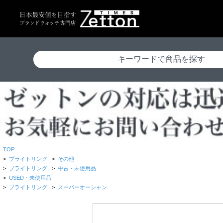
TOP
>
ブライトリング
>
その他
>
ブライトリング
>
中古・未使用品
>
USED・未使用品
>
ブライトリング
>
スーパーオーシャン