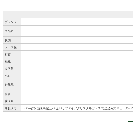
ブランド
商品名
状態
ケース径
材質
機械
文字盤
ベルト
付属品
保証
腕回り
店長メモ
300m防水/逆回転防止ベゼル/サファイアクリスタルガラス/ねじ込み式リューズ/パ