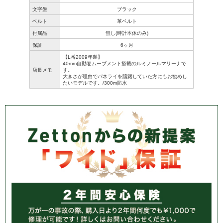
文字盤
ブラック
ベルト
革ベルト
付属品
無し(時計本体のみ)
保証
6ヶ月
【L番2009年製】
40mm自動巻ムーブメント搭載のルミノールマリーナで
店長メモ
す。
大きさが理由でパネライを躊躇していた方にもお勧めし
たいモデルです。/300m防水