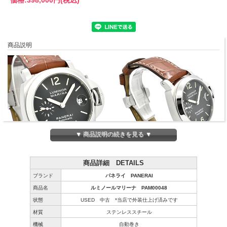
商品説明
▼ 商品説明の続きを見る ▼
商品詳細 DETAILS
ブランド
パネライ PANERAI
商品名
ルミノールマリーナ PAM00048
状態
USED 中古 *当店で外装仕上げ済みです
材質
ステンレススチール
機械
自動巻き