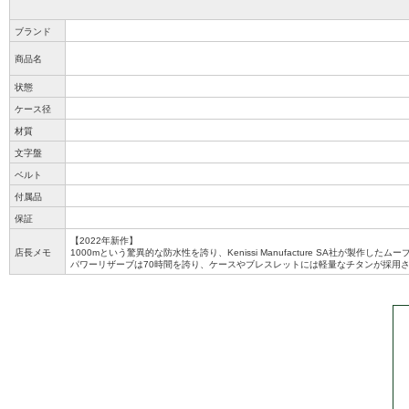
ブランド
商品名
状態
ケース径
材質
文字盤
ベルト
付属品
保証
【2022年新作】
店長メモ
1000mという驚異的な防水性を誇り、Kenissi Manufacture SA社が製作した
パワーリザーブは70時間を誇り、ケースやブレスレットには軽量なチタンが採用