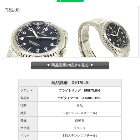
商品説明
▼ 商品説明の続きを見る ▼
商品詳細 DETAILS
ブランド
ブライトリング BREITLING
商品名
ナビタイマー8 A168B-1PSS
状態
新品
材質
SS(ステンレススチール)
機械
自動巻
文字盤
ブラック
ベルト
SS(ステンレススチール)