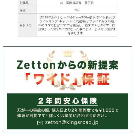
付属品
箱 国際保証書 冊子類
保証
2年
【2018年新作】ケース径41mm/100m防水/デイト表示/ブ
ライトリング｢キャリバー17｣搭載/サファイアガラス/往
店長メモ
年のロゴである"B"ロゴが復活し、従来のナビタイマーに
は無かった3針タイプになった事により、より高い視認性
を誇ります。