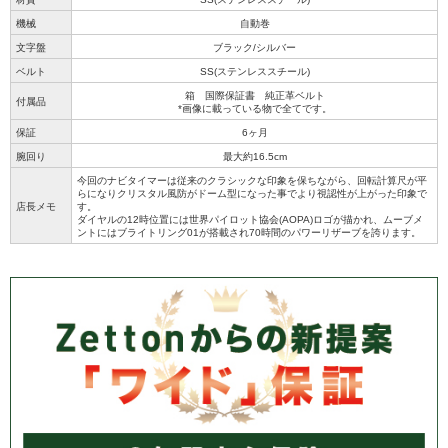
機械
自動巻
文字盤
ブラック/シルバー
ベルト
SS(ステンレススチール)
箱 国際保証書 純正革ベルト
付属品
*画像に載っている物で全てです。
保証
6ヶ月
腕回り
最大約16.5cm
今回のナビタイマーは従来のクラシックな印象を保ちながら、回転計算尺が平
らになりクリスタル風防がドーム型になった事でより視認性が上がった印象で
店長メモ
す。
ダイヤルの12時位置には世界パイロット協会(AOPA)ロゴが描かれ、ムーブメ
ントにはブライトリング01が搭載され70時間のパワーリザーブを誇ります。