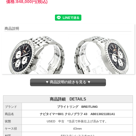
価格:
848,000円
(税込)
商品説明
▼ 商品説明の続きを見る ▼
商品詳細 DETAILS
ブランド
ブライトリング BREITLING
商品名
ナビタイマーB01 クロノグラフ 43 AB0138211B1A1
状態
USED 中古 *当店で外装仕上げ済みです。
ケース径
43mm
材質
SS(ステンレススチール)