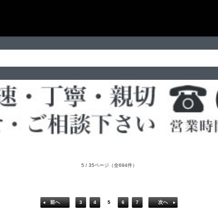
5 / 35ページ
（全694件）
前へ
3
4
5
6
7
次へ