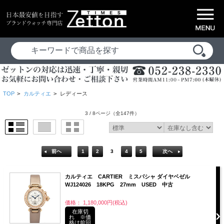
TOP
>
カルティエ
>
レディース
3 / 8ページ
（全147件）
前へ
1
2
3
4
5
次へ
カルティエ CARTIER ミスパシャ ダイヤベゼル
WJ124026 18KPG 27mm USED 中古
価格： 1,180,000円(税込)
在庫切
れ ※価
格は前回