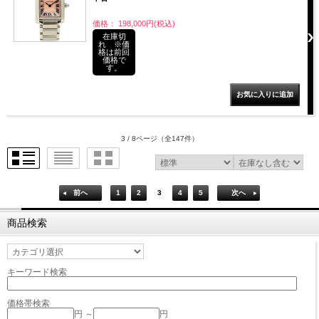
価格： 198,000円(税込)
在庫切
れ ※価
格は前回
価格で
す。
3 / 8ページ
（全147件）
前へ
1
2
3
4
5
次へ
商品検索
キーワード検索
価格帯検索
円 ～
円