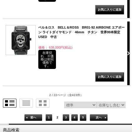
ベル＆ロス BELL＆ROSS BR01-92 AIRBONE エアボー
ン ライトダイヤモンド 46mm チタン 世界99本限定
USED 中古
価格： 638,000円(税込)
在庫切
れ ※価
格は前回
価格で
す。
2 / 22ページ
（全423件）
前へ
1
2
3
4
5
次へ
商品検索