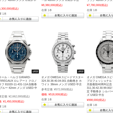
ック 40mm メンズ USED 中
ール 40mm メンズ USED 中古
ラック 40mm メンズ 
¥8,380,000
(税込)
¥7,780,000
(税込)
6,300,000
(税込)
在庫 1本
在庫 1本
庫 1本
ラール・ペルゴ GIRARD-
オメガ OMEGA スピードマスター
オメガ OMEGA ス
ERREGAUX ロレアート クロノ
324.30.38.40.04.001 自動巻き ホ
プロフェッショナル 
フ 81020-11-431-11A 自動巻
ワイト 38mm メンズ USED 中古
月面着陸40周年記念
ブルー 42mm メンズ USED 中
311.30.42.30.99.0
参考定価:
¥572,000
(税込)
定 手動巻き シルバー 
価格:
¥518,000
(税込)
ズ USED 中古
考定価:
¥2,662,000
(税込)
在庫 1本
¥998,000
(税込)
格:
¥1,450,000
(税込)
在庫 1本
庫 1本