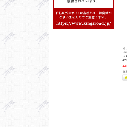
オ
S
S
42
¥3
在