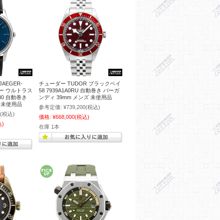
AEGER-
チューダー TUDOR ブラックベイ
ター ウルトラス
58 7939A1A0RU 自動巻き バーガ
80 自動巻き
ンディ 39mm メンズ 未使用品
ズ 未使用品
参考定価:
¥739,200
(税込)
(税込)
価格:
¥668,000
(税込)
込)
在庫 1本