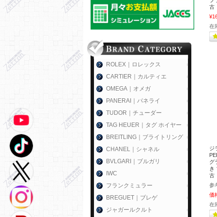
ブラ
古
¥1
在
ROLEX｜ロレックス
CARTIER｜カルティエ
OMEGA｜オメガ
PANERAI｜パネライ
TUDOR｜チューダー
TAG HEUER｜タグ ホイヤー
BREITLING｜ブライトリング
ジ
CHANEL｜シャネル
P
BVLGARI｜ブルガリ
グラ
き 
IWC
古
フランクミュラー
参
価
BREGUET｜ブレゲ
在
ジャガールクルト