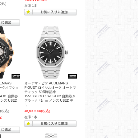
税込)
在庫 1本
EMARS
オーデマ・ピゲ AUDEMARS
オークオフショ
PIGUET ロイヤルオーク オートマ
ティック 50周年記念
CA.01 自動巻
15510ST.OO.1320ST.02 自動巻き
ンズ USED
ブラック 41mm メンズ USED 中
古
(税込)
¥8,800,000
(税込)
込)
在庫 1本