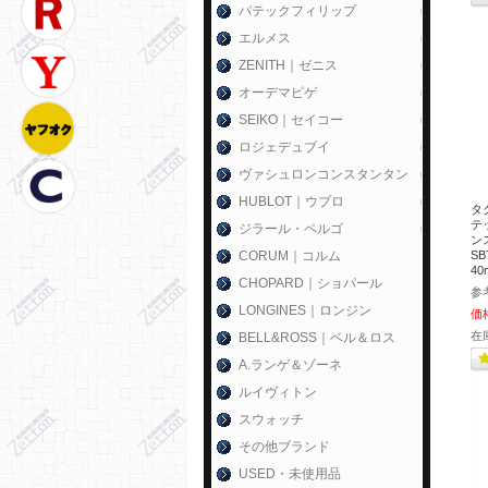
パテックフィリップ
エルメス
ZENITH｜ゼニス
オーデマピゲ
SEIKO｜セイコー
ロジェデュブイ
ヴァシュロンコンスタンタン
HUBLOT｜ウブロ
タ
テ
ジラール・ペルゴ
ン
CORUM｜コルム
SB
4
CHOPARD｜ショパール
参
LONGINES｜ロンジン
価
在
BELL&ROSS｜ベル＆ロス
A.ランゲ＆ゾーネ
ルイヴィトン
スウォッチ
その他ブランド
USED・未使用品