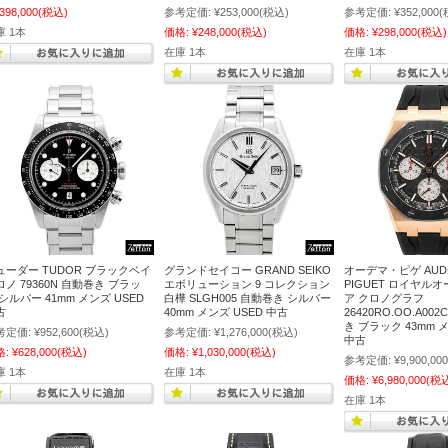
,398,000
(税込)
参考定価:
¥253,000
(税込)
参考定価:
¥352,000
(
庫 1本
価格:
¥248,000
(税込)
価格:
¥298,000
(税込)
在庫 1本
在庫 1本
ューダー TUDOR ブラックベイ
グランドセイコー GRAND SEIKO
オーデマ・ピゲ AUD
ロノ 79360N 自動巻き ブラッ
エボリューション 9 コレクション
PIGUET ロイヤル
シルバー 41mm メンズ USED
白樺 SLGH005 自動巻き シルバー
ア クロノグラフ
古
40mm メンズ USED 中古
26420RO.OO.A002
き ブラック 43mm メ
考定価:
¥952,600
(税込)
参考定価:
¥1,276,000
(税込)
中古
格:
¥628,000
(税込)
価格:
¥1,030,000
(税込)
参考定価:
¥9,900,000
庫 1本
在庫 1本
価格:
¥6,980,000
(税
在庫 1本