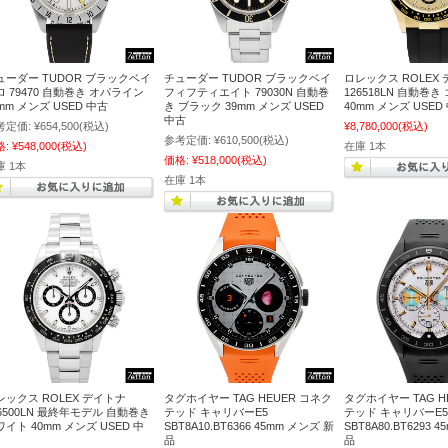
ューダー TUDOR ブラックベイ
チューダー TUDOR ブラックベイ
ロレックス ROLEX
ロ 79470 自動巻き オパライン
フィフティエイト 79030N 自動巻
126518LN 自動巻
mm メンズ USED 中古
き ブラック 39mm メンズ USED
40mm メンズ USED
中古
考定価:
¥654,500
(税込)
¥8,780,000
(税込)
参考定価:
¥610,500
(税込)
格:
¥548,000
(税込)
在庫 1本
価格:
¥518,000
(税込)
庫 1本
在庫 1本
レックス ROLEX デイトナ
タグホイヤー TAG HEUER コネク
タグホイヤー TAG H
16500LN 最終年モデル 自動巻き
テッド キャリバーE5
テッド キャリバーE5
イト 40mm メンズ USED 中
SBT8A10.BT6366 45mm メンズ 新
SBT8A80.BT6293 
品
品