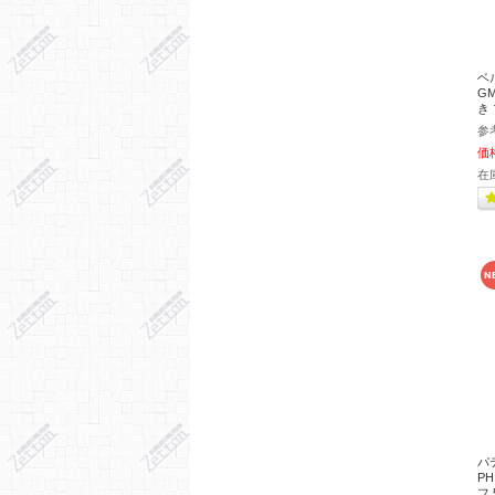
ベル
GM
き
参
価
在
パ
P
フ 