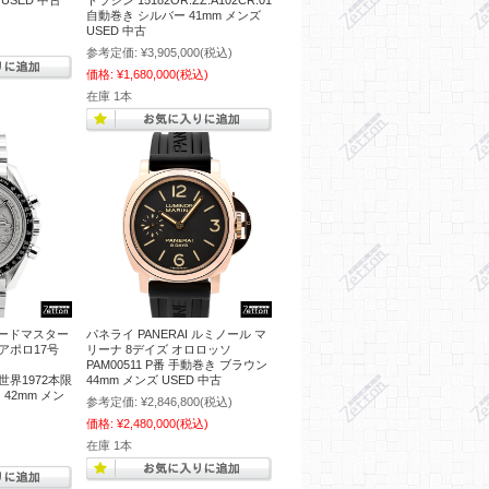
USED 中古
トラシン 15182OR.ZZ.A102CR.01
自動巻き シルバー 41mm メンズ
USED 中古
参考定価:
¥3,905,000
(税込)
価格:
¥1,680,000
(税込)
在庫 1本
ピードマスター
パネライ PANERAI ルミノール マ
アポロ17号
リーナ 8デイズ オロロッソ
PAM00511 P番 手動巻き ブラウン
02 世界1972本限
44mm メンズ USED 中古
42mm メン
参考定価:
¥2,846,800
(税込)
価格:
¥2,480,000
(税込)
在庫 1本