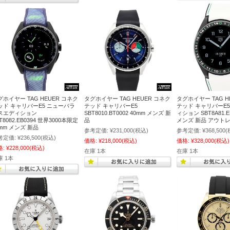
グホイヤー TAG HEUER コネク
タグホイヤー TAG HEUER コネク
タグホイヤー TAG H
ッド キャリバーE5 ニューバラ
テッド キャリバーE5
テッド キャリバーE
スエディション
SBT8010.BT0002 40mm メンズ 新
ィション SBT8A81.E
T8082.EB0394 世界3000本限定
品
メンズ 新品 アウト
0mm メンズ 新品
参考定価:
¥231,000
(税込)
参考定価:
¥368,500
(
考定価:
¥236,500
(税込)
価格:
¥218,000
(税込)
価格:
¥328,000
(税込)
格:
¥228,000
(税込)
在庫 1本
在庫 1本
庫 1本