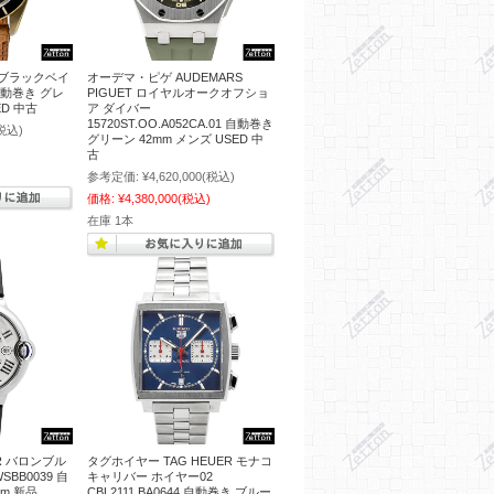
 ブラックベイ
オーデマ・ピゲ AUDEMARS
 自動巻き グレ
PIGUET ロイヤルオークオフショ
ED 中古
ア ダイバー
15720ST.OO.A052CA.01 自動巻き
税込)
グリーン 42mm メンズ USED 中
古
参考定価:
¥4,620,000
(税込)
価格:
¥4,380,000
(税込)
在庫 1本
R バロンブル
タグホイヤー TAG HEUER モナコ
BB0039 自
キャリバー ホイヤー02
m 新品
CBL2111.BA0644 自動巻き ブルー