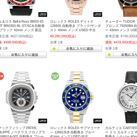
＆ロス Bell＆Ross BR03-93
ロレックス ROLEX デイトナ
チューダー TUDOR
T BR0393-BL-ST/SCA 自動巻
126505 自動巻き ブラック/サンダ
ブロンズ 79250BA
 ブラック 42mm メンズ 新品
スト 40mm メンズ USED 中古
ー 43mm メンズ US
考定価:
¥627,000
(税込)
¥9,280,000
(税込)
参考定価:
¥748,000
(
格:
¥498,000
(税込)
在庫 1本
価格:
¥478,000
(税込)
庫 1本
在庫 1本
テックフィリップ PATEK
ロレックス ROLEX サブマリーナ
カルティエ CARTIE
HILIPPE ノーチラス クロノグラ
― 126613LB 自動巻き ブルー
ー ドゥ カルティエ WS
5980/1A-001 自動巻き ブルー
41mm メンズ USED 中古
動巻き シルバー 40m