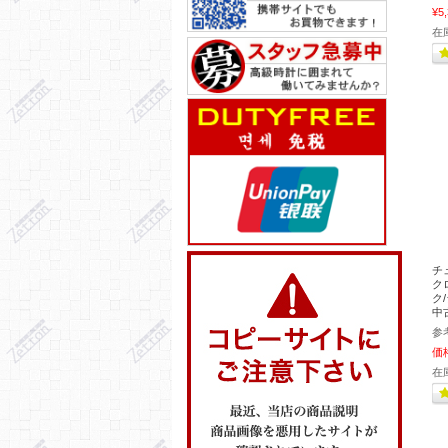
¥5
在
チ
ク
ク/
中
参
価
在