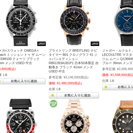
メガ×スウォッチ OMEGA ×
ブライトリング BREITLING ナビ
ジャガー・ルクルト J
watch ミッション トゥ ザ ムーン
タイマー B01 クロノグラフ 41 ジ
LECOULTRE マス
O33M100 クォーツ ブラック
ャパンエディション
リム ムーン Q13684
mm メンズ USED 中古
RB01393A1B1P1 日本50本限定 自
ブルー 39mm メン
動巻き ブラック 41mm メンズ
9,800
(税込)
参考定価:
¥2,006,400
USED 中古
庫 1本
価格:
¥1,598,000
(税
参考定価:
¥3,146,000
(税込)
在庫 1本
価格:
¥1,980,000
(税込)
在庫 1本