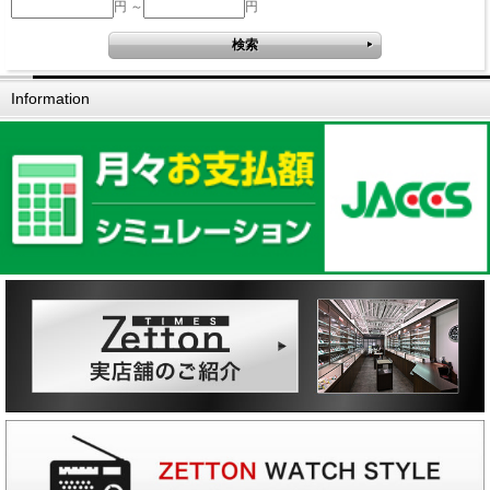
円 ～
円
Information