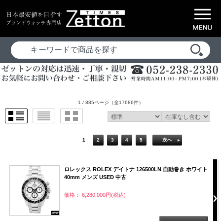
1 / 885ページ
（全17686件）
1
2
3
4
5
次へ
ロレックス ROLEX デイトナ 126500LN 自動巻き ホワイト
40mm メンズ USED 中古
価格： 6,280,000円(税込)